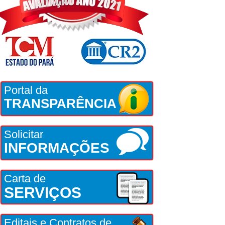
Portal da
TRANSPARÊNCIA
Solicitar
INFORMAÇÕES
Carta de
SERVIÇOS
Editais e Contratos de