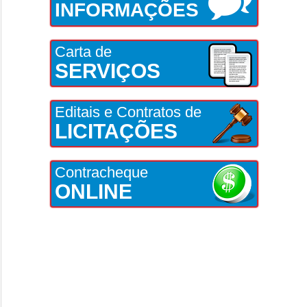
INFORMAÇÕES
Carta de
SERVIÇOS
Editais e Contratos de
LICITAÇÕES
Contracheque
ONLINE