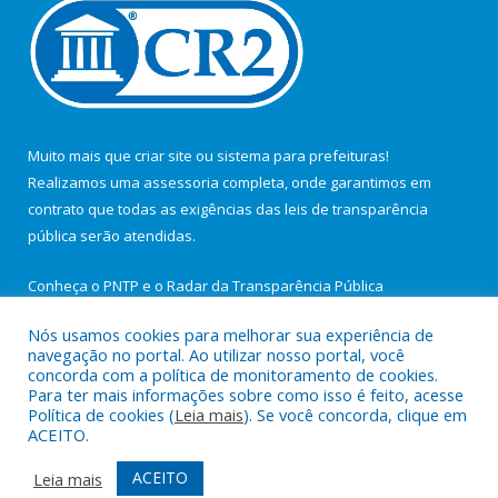
Muito mais que
criar site
ou
sistema para prefeituras
!
Realizamos uma
assessoria
completa, onde garantimos em
contrato que todas as exigências das
leis de transparência
pública
serão atendidas.
Conheça o
PNTP
e o
Radar da Transparência Pública
Nós usamos cookies para melhorar sua experiência de
navegação no portal. Ao utilizar nosso portal, você
concorda com a política de monitoramento de cookies.
Para ter mais informações sobre como isso é feito, acesse
Todos os direitos reservados a Câmara Municipal de São João de
Política de cookies (
Leia mais
). Se você concorda, clique em
Pirabas.
ACEITO.
Mapa do Site
Acessar Área Administrativa
ACEITO
Leia mais
Acessar Webmail