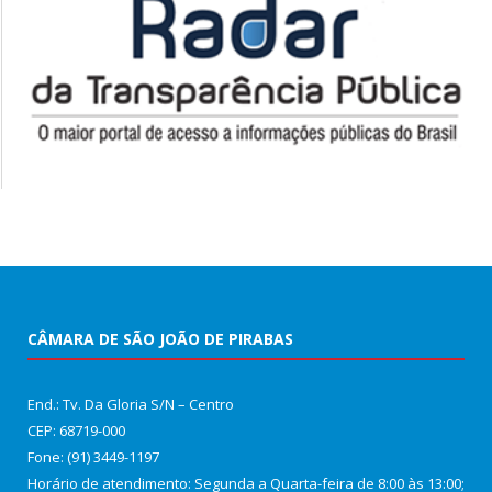
CÂMARA DE SÃO JOÃO DE PIRABAS
End.: Tv. Da Gloria S/N – Centro
CEP: 68719-000
Fone: (91) 3449-1197
Horário de atendimento: Segunda a Quarta-feira de 8:00 às 13:00;