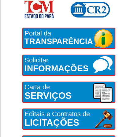
Portal da
TRANSPARÊNCIA
Solicitar
INFORMAÇÕES
Carta de
SERVIÇOS
Editais e Contratos de
LICITAÇÕES