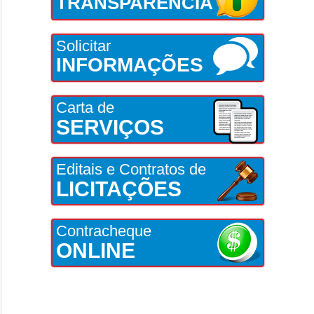
TRANSPARÊNCIA
Solicitar
INFORMAÇÕES
Carta de
SERVIÇOS
Editais e Contratos de
LICITAÇÕES
Contracheque
ONLINE