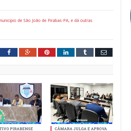
municipio de São João de Pirabas-PA, e dá outras
tter
Facebook
Google+
Pinterest
LinkedIn
Tumblr
Email
TIVO PIRABENSE
CÂMARA JULGA E APROVA