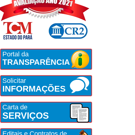
Portal da
TRANSPARÊNCIA
Solicitar
INFORMAÇÕES
Carta de
SERVIÇOS
Editais e Contratos de