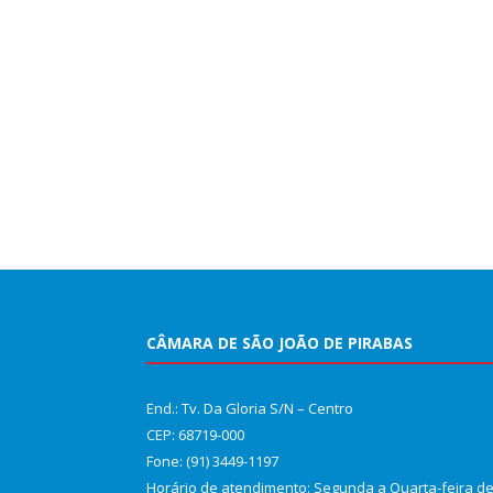
CÂMARA DE SÃO JOÃO DE PIRABAS
End.: Tv. Da Gloria S/N – Centro
CEP: 68719-000
Fone: (91) 3449-1197
Horário de atendimento: Segunda a Quarta-feira d