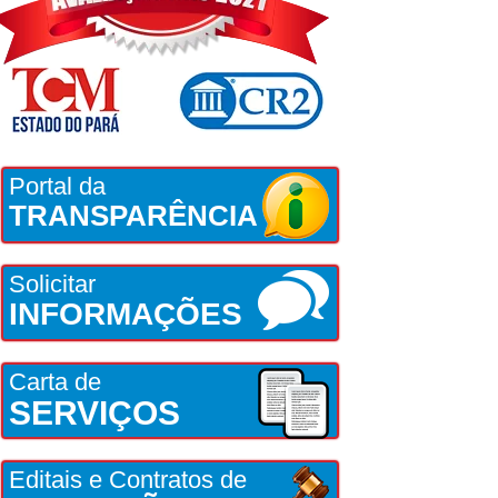
Portal da
TRANSPARÊNCIA
Solicitar
INFORMAÇÕES
Carta de
SERVIÇOS
Editais e Contratos de