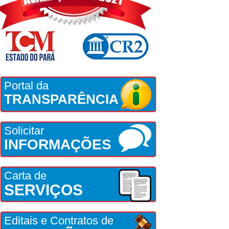
Portal da
TRANSPARÊNCIA
Solicitar
INFORMAÇÕES
Carta de
SERVIÇOS
Editais e Contratos de