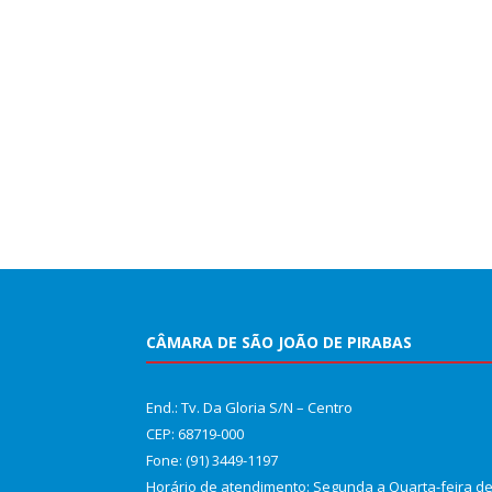
CÂMARA DE SÃO JOÃO DE PIRABAS
End.: Tv. Da Gloria S/N – Centro
CEP: 68719-000
Fone: (91) 3449-1197
Horário de atendimento: Segunda a Quarta-feira d