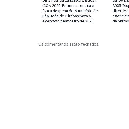
DE 24 DE DEZEMBRO DE 2024
DE 05 D
(LOA 2025-Estima a receita e
2025-Dis
fixa a despesa do Município de
diretriz
São João de Pirabas para o
exercício
exercício financeiro de 2025)
dá outra
Os comentários estão fechados.