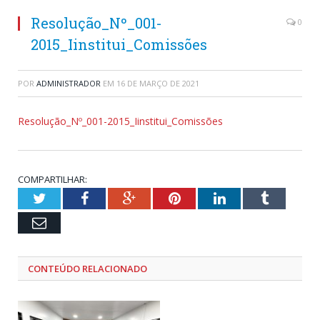
Resolução_Nº_001-
0
2015_Iinstitui_Comissões
POR
ADMINISTRADOR
EM
16 DE MARÇO DE 2021
Resolução_Nº_001-2015_Iinstitui_Comissões
COMPARTILHAR:
Twitter
Facebook
Google+
Pinterest
LinkedIn
Tumblr
Email
CONTEÚDO RELACIONADO