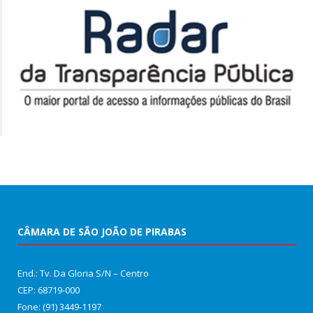
CÂMARA DE SÃO JOÃO DE PIRABAS
End.: Tv. Da Gloria S/N – Centro
CEP: 68719-000
Fone: (91) 3449-1197