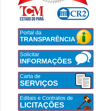
Portal da
TRANSPARÊNCIA
Solicitar
INFORMAÇÕES
Carta de
SERVIÇOS
Editais e Contratos de
LICITAÇÕES