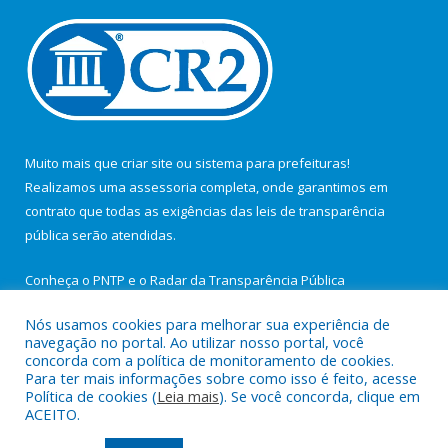
Muito mais que
criar site
ou
sistema para prefeituras
!
Realizamos uma
assessoria
completa, onde garantimos em
contrato que todas as exigências das
leis de transparência
pública
serão atendidas.
Conheça o
PNTP
e o
Radar da Transparência Pública
Nós usamos cookies para melhorar sua experiência de
navegação no portal. Ao utilizar nosso portal, você
concorda com a política de monitoramento de cookies.
Para ter mais informações sobre como isso é feito, acesse
Todos os direitos reservados a Câmara Municipal de São João de
Política de cookies (
Leia mais
). Se você concorda, clique em
Pirabas.
ACEITO.