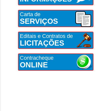
Carta de
SERVIÇOS
Editais e Contratos de
LICITAÇÕES
Contracheque
ONLINE