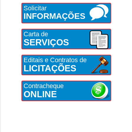
Solicitar
INFORMAÇÕES
Carta de
SERVIÇOS
Editais e Contratos de
LICITAÇÕES
Contracheque
ONLINE