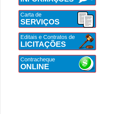
Carta de
SERVIÇOS
Editais e Contratos de
LICITAÇÕES
Contracheque
ONLINE