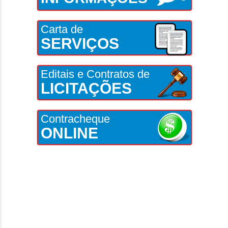
Carta de
SERVIÇOS
Editais e Contratos de
LICITAÇÕES
Contracheque
ONLINE