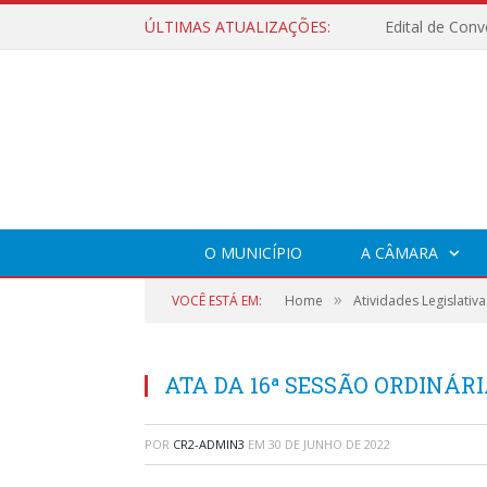
ÚLTIMAS ATUALIZAÇÕES:
O MUNICÍPIO
A CÂMARA
»
VOCÊ ESTÁ EM:
Home
Atividades Legislativa
ATA DA 16ª SESSÃO ORDINÁRIA
POR
CR2-ADMIN3
EM
30 DE JUNHO DE 2022