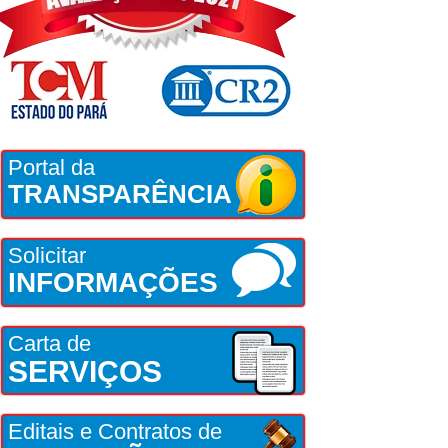
Portal da
TRANSPARÊNCIA
Solicitar
INFORMAÇÕES
Carta de
SERVIÇOS
Editais e Contratos de