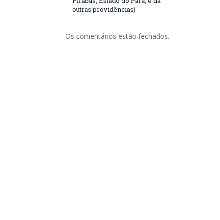
Pirabas, Estado do Pará, e dá
outras providências)
Os comentários estão fechados.