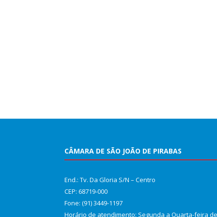
CÂMARA DE SÃO JOÃO DE PIRABAS
End.: Tv. Da Gloria S/N – Centro
CEP: 68719-000
Fone: (91) 3449-1197
Horário de atendimento: Segunda a Quarta-feira d