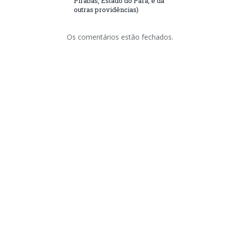
Pirabas, Estado do Pará, e dá
outras providências)
Os comentários estão fechados.