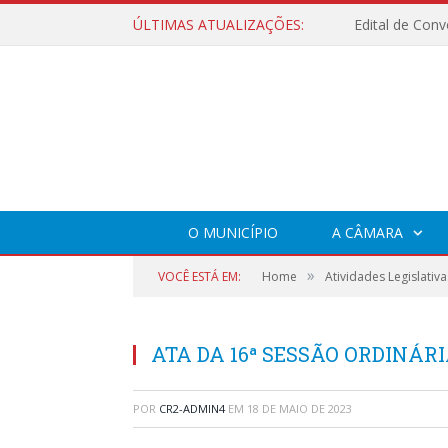
ÚLTIMAS ATUALIZAÇÕES:
O MUNICÍPIO
A CÂMARA
»
VOCÊ ESTÁ EM:
Home
Atividades Legislativa
ATA DA 16ª SESSÃO ORDINÁRIA
POR
CR2-ADMIN4
EM
18 DE MAIO DE 2023