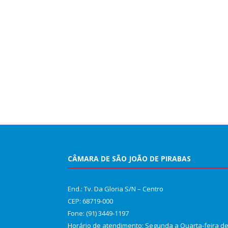
CÂMARA DE SÃO JOÃO DE PIRABAS
End.: Tv. Da Gloria S/N – Centro
CEP: 68719-000
Fone: (91) 3449-1197
Horário de atendimento: Segunda a Quarta-feira d