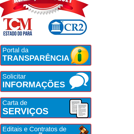
Portal da
TRANSPARÊNCIA
Solicitar
INFORMAÇÕES
Carta de
SERVIÇOS
Editais e Contratos de