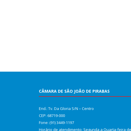
CÂMARA DE SÃO JOÃO DE PIRABAS
End.: Tv. Da Gloria S/N – Centro
CEP: 68719-000
Fone: (91) 3449-1197
Horário de atendimento: Segunda a Quarta-feira d