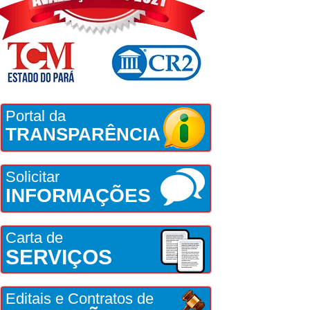
Portal da
TRANSPARÊNCIA
Solicitar
INFORMAÇÕES
Carta de
SERVIÇOS
Editais e Contratos de