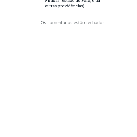
Pirabas, Estado do Pará, e dá
outras providências)
Os comentários estão fechados.