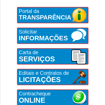
Portal da
TRANSPARÊNCIA
Solicitar
INFORMAÇÕES
Carta de
SERVIÇOS
Editais e Contratos de
LICITAÇÕES
Contracheque
ONLINE