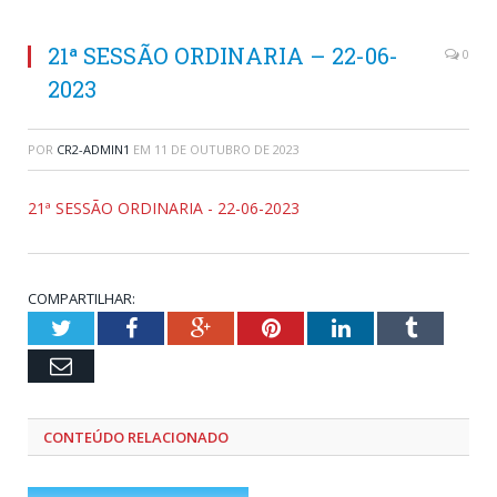
21ª SESSÃO ORDINARIA – 22-06-
0
2023
POR
CR2-ADMIN1
EM
11 DE OUTUBRO DE 2023
21ª SESSÃO ORDINARIA - 22-06-2023
COMPARTILHAR:
Twitter
Facebook
Google+
Pinterest
LinkedIn
Tumblr
Email
CONTEÚDO RELACIONADO