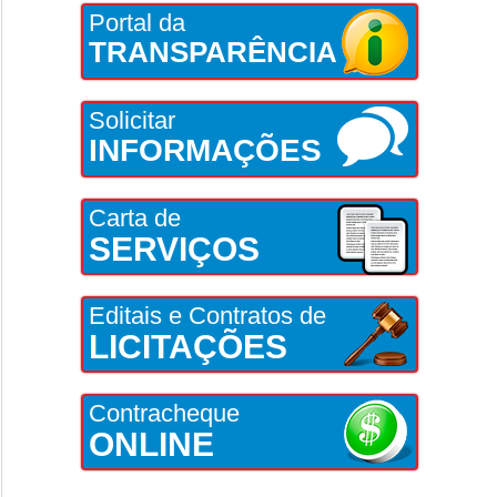
Portal da
TRANSPARÊNCIA
Solicitar
INFORMAÇÕES
Carta de
SERVIÇOS
Editais e Contratos de
LICITAÇÕES
Contracheque
ONLINE