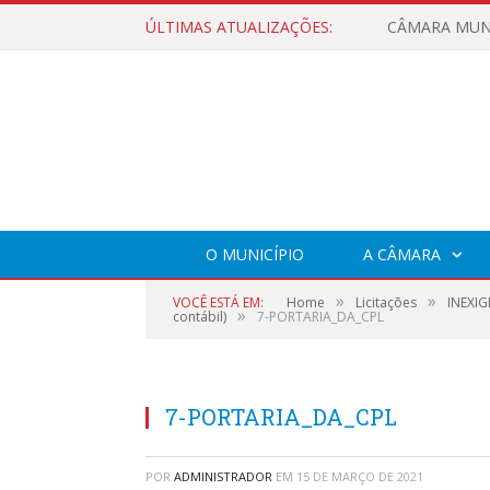
ÚLTIMAS ATUALIZAÇÕES:
O MUNICÍPIO
A CÂMARA
»
»
VOCÊ ESTÁ EM:
Home
Licitações
INEXIG
»
contábil)
7-PORTARIA_DA_CPL
7-PORTARIA_DA_CPL
POR
ADMINISTRADOR
EM
15 DE MARÇO DE 2021