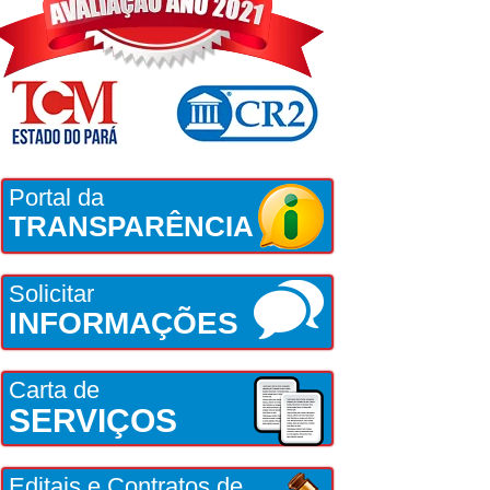
Portal da
TRANSPARÊNCIA
Solicitar
INFORMAÇÕES
Carta de
SERVIÇOS
Editais e Contratos de