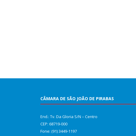
CÂMARA DE SÃO JOÃO DE PIRABAS
End.: Tv. Da Gloria S/N – Centro
CEP: 68719-000
Fone: (91) 3449-1197