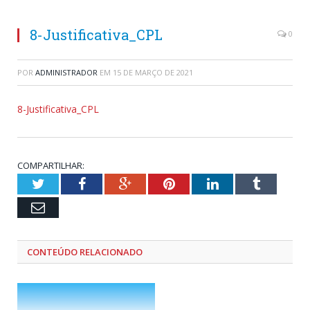
8-Justificativa_CPL
0
POR
ADMINISTRADOR
EM
15 DE MARÇO DE 2021
8-Justificativa_CPL
COMPARTILHAR:
Twitter
Facebook
Google+
Pinterest
LinkedIn
Tumblr
Email
CONTEÚDO RELACIONADO