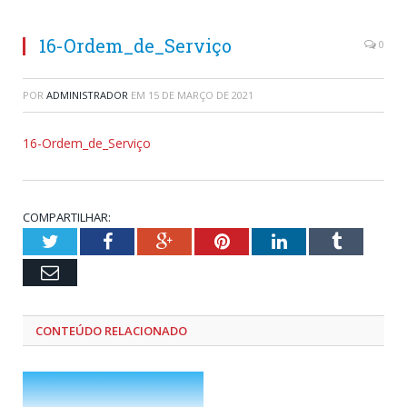
16-Ordem_de_Serviço
0
POR
ADMINISTRADOR
EM
15 DE MARÇO DE 2021
16-Ordem_de_Serviço
COMPARTILHAR:
Twitter
Facebook
Google+
Pinterest
LinkedIn
Tumblr
Email
CONTEÚDO RELACIONADO