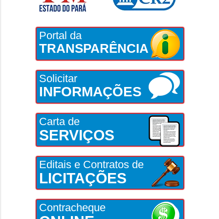
Portal da
TRANSPARÊNCIA
Solicitar
INFORMAÇÕES
Carta de
SERVIÇOS
Editais e Contratos de
LICITAÇÕES
Contracheque