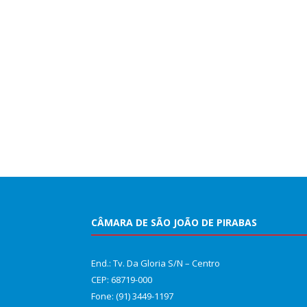
CÂMARA DE SÃO JOÃO DE PIRABAS
End.: Tv. Da Gloria S/N – Centro
CEP: 68719-000
Fone: (91) 3449-1197