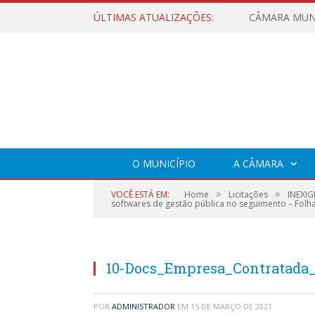
ÚLTIMAS ATUALIZAÇÕES:
O MUNICÍPIO
A CÂMARA
»
»
VOCÊ ESTÁ EM:
Home
Licitações
INEXIG
softwares de gestão pública no seguimento – Fol
10-Docs_Empresa_Contratada_
POR
ADMINISTRADOR
EM
15 DE MARÇO DE 2021