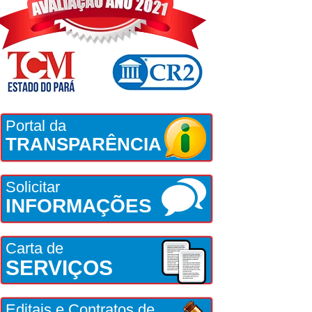
Portal da
TRANSPARÊNCIA
Solicitar
INFORMAÇÕES
Carta de
SERVIÇOS
Editais e Contratos de