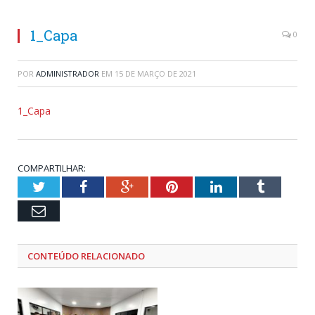
1_Capa
0
POR
ADMINISTRADOR
EM
15 DE MARÇO DE 2021
1_Capa
COMPARTILHAR:
Twitter
Facebook
Google+
Pinterest
LinkedIn
Tumblr
Email
CONTEÚDO RELACIONADO