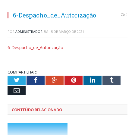
6-Despacho_de_Autorização
0
POR
ADMINISTRADOR
EM
15 DE MARÇO DE 2021
6-Despacho_de_Autorização
COMPARTILHAR:
Twitter
Facebook
Google+
Pinterest
LinkedIn
Tumblr
Email
CONTEÚDO RELACIONADO