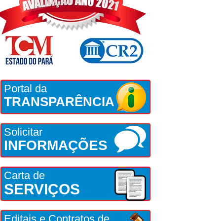
Portal da
TRANSPARÊNCIA
Solicitar
INFORMAÇÕES
Carta de
SERVIÇOS
Editais e Contratos de