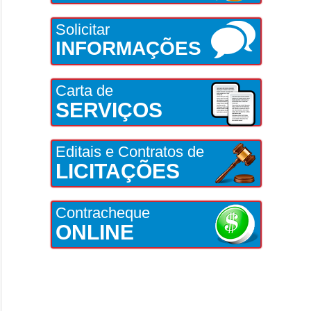
Solicitar
INFORMAÇÕES
Carta de
SERVIÇOS
Editais e Contratos de
LICITAÇÕES
Contracheque
ONLINE