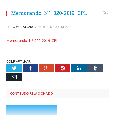
Memorando_Nº_020-2019_CPL
0
POR
ADMINISTRADOR
EM
10 DE MARÇO DE 2021
Memorando_Nº_020-2019_CPL
COMPARTILHAR:
Twitter
Facebook
Google+
Pinterest
LinkedIn
Tumblr
Email
CONTEÚDO RELACIONADO