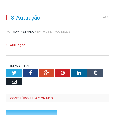
8-Autuação
0
POR
ADMINISTRADOR
EM
10 DE MARÇO DE 2021
8-Autuação
COMPARTILHAR:
Twitter
Facebook
Google+
Pinterest
LinkedIn
Tumblr
Email
CONTEÚDO RELACIONADO