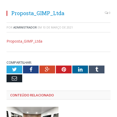
Proposta_GIMP_Ltda
0
POR
ADMINISTRADOR
EM
10 DE MARÇO DE 2021
Proposta_GIMP_Ltda
COMPARTILHAR:
Twitter
Facebook
Google+
Pinterest
LinkedIn
Tumblr
Email
CONTEÚDO RELACIONADO