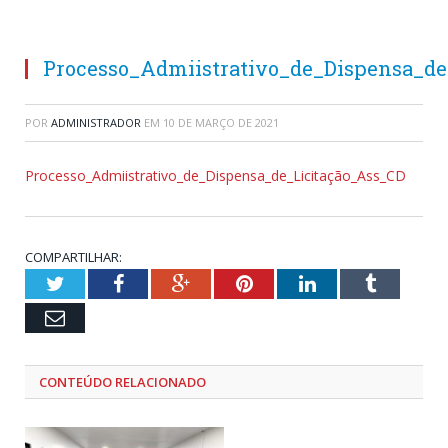
Processo_Admiistrativo_de_Dispensa_de
POR
ADMINISTRADOR
EM
10 DE MARÇO DE 2021
Processo_Admiistrativo_de_Dispensa_de_Licitação_Ass_CD
COMPARTILHAR:
Twitter
Facebook
Google+
Pinterest
LinkedIn
Tumblr
Email
CONTEÚDO RELACIONADO