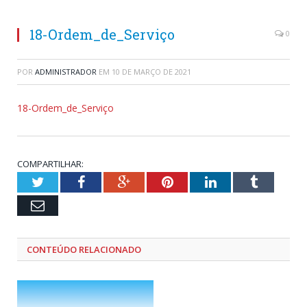
18-Ordem_de_Serviço
0
POR
ADMINISTRADOR
EM
10 DE MARÇO DE 2021
18-Ordem_de_Serviço
COMPARTILHAR:
Twitter
Facebook
Google+
Pinterest
LinkedIn
Tumblr
Email
CONTEÚDO RELACIONADO