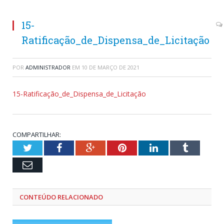
15-
Ratificação_de_Dispensa_de_Licitação
POR
ADMINISTRADOR
EM
10 DE MARÇO DE 2021
15-Ratificação_de_Dispensa_de_Licitação
COMPARTILHAR:
Twitter
Facebook
Google+
Pinterest
LinkedIn
Tumblr
Email
CONTEÚDO RELACIONADO