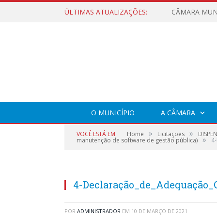
ÚLTIMAS ATUALIZAÇÕES:
O MUNICÍPIO
A CÂMARA
»
»
VOCÊ ESTÁ EM:
Home
Licitações
DISPEN
»
manutenção de software de gestão pública)
4
4-Declaração_de_Adequação_
POR
ADMINISTRADOR
EM
10 DE MARÇO DE 2021