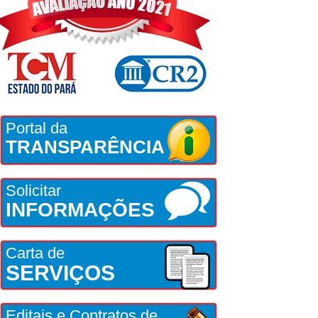
Portal da
TRANSPARÊNCIA
Solicitar
INFORMAÇÕES
Carta de
SERVIÇOS
Editais e Contratos de