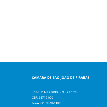
CÂMARA DE SÃO JOÃO DE PIRABAS
End.: Tv. Da Gloria S/N – Centro
CEP: 68719-000
Fone: (91) 3449-1197