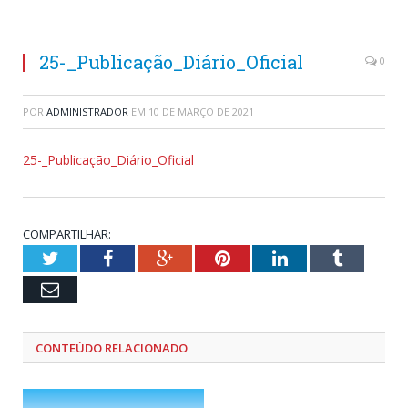
25-_Publicação_Diário_Oficial
0
POR
ADMINISTRADOR
EM
10 DE MARÇO DE 2021
25-_Publicação_Diário_Oficial
COMPARTILHAR:
Twitter
Facebook
Google+
Pinterest
LinkedIn
Tumblr
Email
CONTEÚDO RELACIONADO