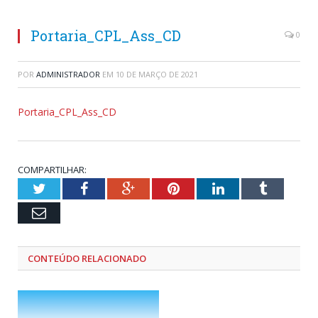
Portaria_CPL_Ass_CD
0
POR
ADMINISTRADOR
EM
10 DE MARÇO DE 2021
Portaria_CPL_Ass_CD
COMPARTILHAR:
Twitter
Facebook
Google+
Pinterest
LinkedIn
Tumblr
Email
CONTEÚDO RELACIONADO