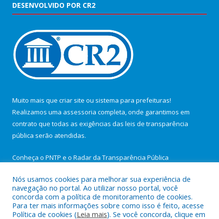
DESENVOLVIDO POR CR2
Muito mais que
criar site
ou
sistema para prefeituras
!
Realizamos uma
assessoria
completa, onde garantimos em
contrato que todas as exigências das
leis de transparência
pública
serão atendidas.
Conheça o
PNTP
e o
Radar da Transparência Pública
Nós usamos cookies para melhorar sua experiência de
navegação no portal. Ao utilizar nosso portal, você
concorda com a política de monitoramento de cookies.
Para ter mais informações sobre como isso é feito, acesse
Todos os direitos reservados a Câmara Municipal de São João de
Política de cookies (
Leia mais
). Se você concorda, clique em
Pirabas.