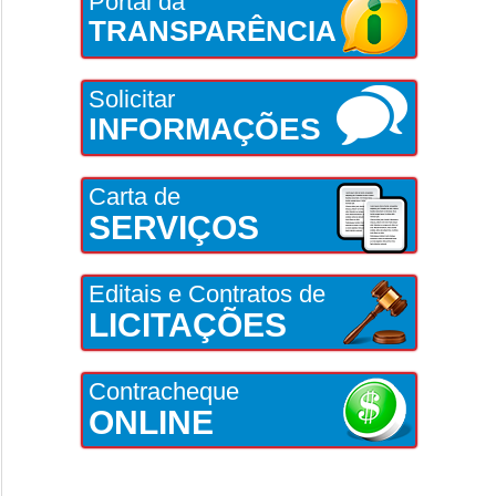
Portal da
TRANSPARÊNCIA
Solicitar
INFORMAÇÕES
Carta de
SERVIÇOS
Editais e Contratos de
LICITAÇÕES
Contracheque
ONLINE