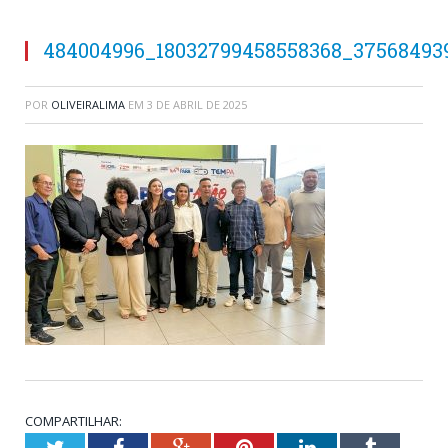
484004996_18032799458558368_37568493
POR
OLIVEIRALIMA
EM
3 DE ABRIL DE 2025
COMPARTILHAR:
Twitter
Facebook
Google+
Pinterest
LinkedIn
Tumblr