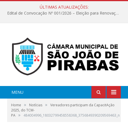
ÚLTIMAS ATUALIZAÇÕES:
Edital de Convocação Nº 001/2026 – Eleição para Renovação da Mesa Diretora – Biênio 2027/2028
MENU
»
»
Home
Notícias
Vereadores participam da CapacitAção
2025, do TCM-
»
PA
484004996_18032799458558368_3756849390209569463_n