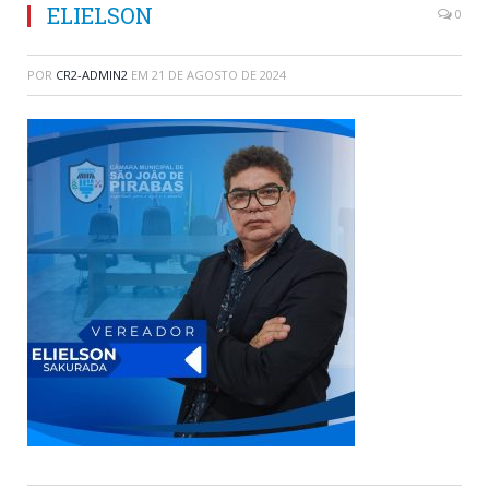
ELIELSON
0
POR
CR2-ADMIN2
EM
21 DE AGOSTO DE 2024