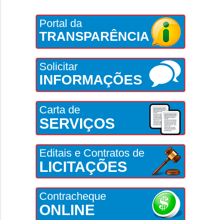
Portal da
TRANSPARÊNCIA
Solicitar
INFORMAÇÕES
Carta de
SERVIÇOS
Editais e Contratos de
LICITAÇÕES
Contracheque
ONLINE