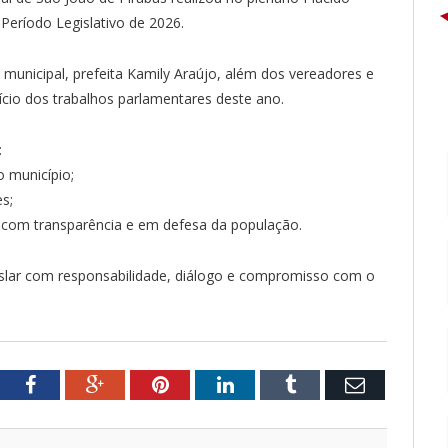
Período Legislativo de 2026.
municipal, prefeita Kamily Araújo, além dos vereadores e
ício dos trabalhos parlamentares deste ano.
:
 município;
s;
r com transparência e em defesa da população.
slar com responsabilidade, diálogo e compromisso com o
tter
Facebook
Google+
Pinterest
LinkedIn
Tumblr
Email