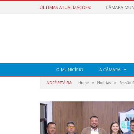
ÚLTIMAS ATUALIZAÇÕES:
O MUNICÍPIO
A CÂMARA
»
»
VOCÊ ESTÁ EM:
Home
Notícias
Sessão S