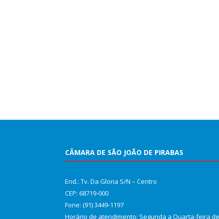
CÂMARA DE SÃO JOÃO DE PIRABAS
End.: Tv. Da Gloria S/N – Centro
CEP: 68719-000
Fone: (91) 3449-1197
Horário de atendimento: Segunda a Quarta-feira d