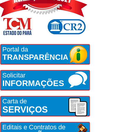
Portal da
TRANSPARÊNCIA
Solicitar
INFORMAÇÕES
Carta de
SERVIÇOS
Editais e Contratos de