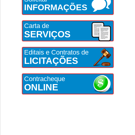
INFORMAÇÕES
Carta de
SERVIÇOS
Editais e Contratos de
LICITAÇÕES
Contracheque
ONLINE