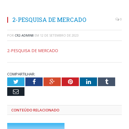
2-PESQUISA DE MERCADO
0
POR
CR2-ADMIN8
EM
12 DE SETEMBRO DE 2023
2-PESQUISA DE MERCADO
COMPARTILHAR:
Twitter
Facebook
Google+
Pinterest
LinkedIn
Tumblr
Email
CONTEÚDO RELACIONADO