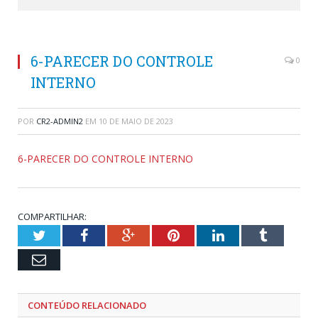
6-PARECER DO CONTROLE
0
INTERNO
POR
CR2-ADMIN2
EM
10 DE MAIO DE 2023
6-PARECER DO CONTROLE INTERNO
COMPARTILHAR:
Twitter
Facebook
Google+
Pinterest
LinkedIn
Tumblr
Email
CONTEÚDO RELACIONADO