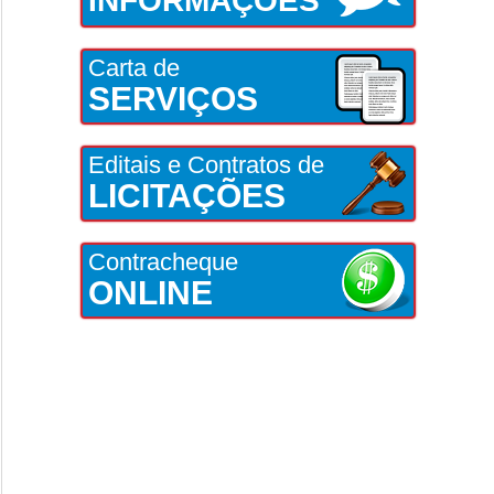
INFORMAÇÕES
Carta de
SERVIÇOS
Editais e Contratos de
LICITAÇÕES
Contracheque
ONLINE