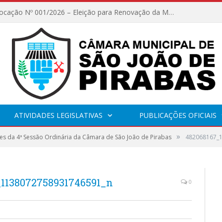
Edital de Convocação Nº 001/2026 – Eleição para Renovação da Mesa Diretora – Biênio 2027/2028
ATIVIDADES LEGISLATIVAS
PUBLICAÇÕES OFICIAIS
»
s da 4ª Sessão Ordinária da Câmara de São João de Pirabas
482068167_
_1138072758931746591_n
0