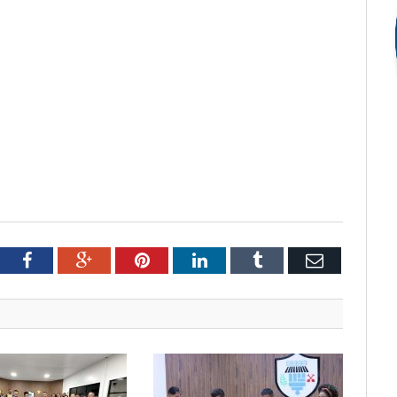
tter
Facebook
Google+
Pinterest
LinkedIn
Tumblr
Email