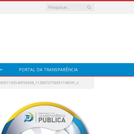
PORTAL DA TRANSPARÊNCIA
18031163540558368_1138072758931746591_n