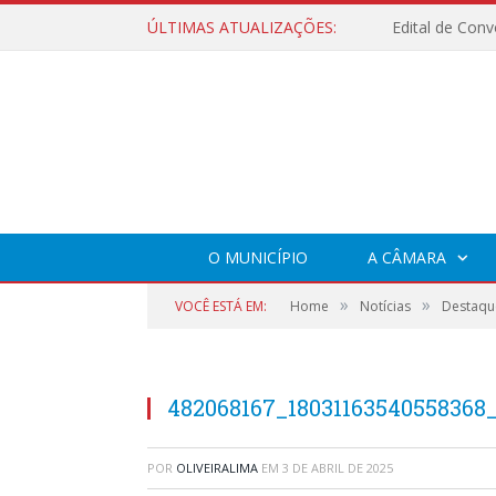
ÚLTIMAS ATUALIZAÇÕES:
O MUNICÍPIO
A CÂMARA
»
»
VOCÊ ESTÁ EM:
Home
Notícias
Destaque
482068167_18031163540558368
POR
OLIVEIRALIMA
EM
3 DE ABRIL DE 2025