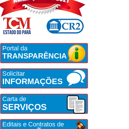
Portal da
TRANSPARÊNCIA
Solicitar
INFORMAÇÕES
Carta de
SERVIÇOS
Editais e Contratos de