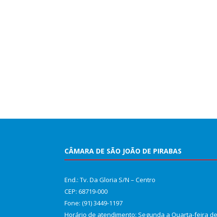
CÂMARA DE SÃO JOÃO DE PIRABAS
End.: Tv. Da Gloria S/N – Centro
CEP: 68719-000
Fone: (91) 3449-1197
Horário de atendimento: Segunda a Quarta-feira d