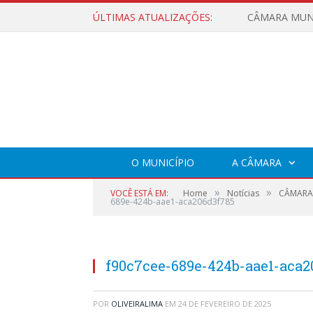
ÚLTIMAS ATUALIZAÇÕES:
O MUNICÍPIO
A CÂMARA
»
»
VOCÊ ESTÁ EM:
Home
Notícias
CÂMARA 
689e-424b-aae1-aca206d3f785
f90c7cee-689e-424b-aae1-aca2
POR
OLIVEIRALIMA
EM
24 DE FEVEREIRO DE 2025