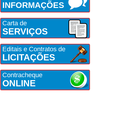
INFORMAÇÕES
Carta de
SERVIÇOS
Editais e Contratos de
LICITAÇÕES
Contracheque
ONLINE