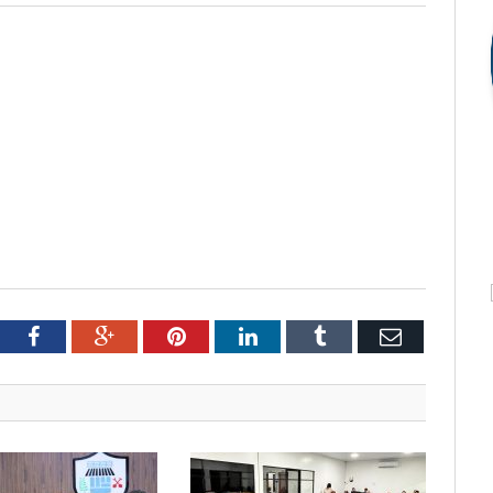
tter
Facebook
Google+
Pinterest
LinkedIn
Tumblr
Email