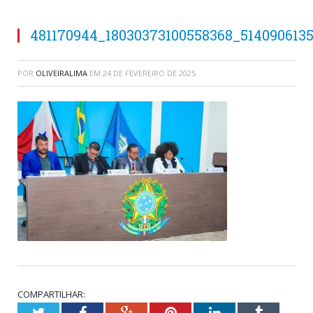
481170944_18030373100558368_514090613
POR
OLIVEIRALIMA
EM
24 DE FEVEREIRO DE 2025
COMPARTILHAR:
Twitter
Facebook
Google+
Pinterest
LinkedIn
Tumblr