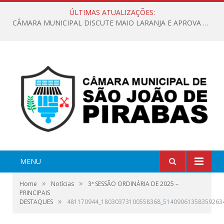
ÚLTIMAS ATUALIZAÇÕES:
CÂMARA MUNICIPAL DISCUTE MAIO LARANJA E APROVA REQUERIMENTO SOBRE SINALIZAÇÃO URBANA
MENU
»
»
Home
Notícias
3ª SESSÃO ORDINÁRIA DE 2025 –
PRINCIPAIS
»
DESTAQUES
481170944_18030373100558368_51409061358359263