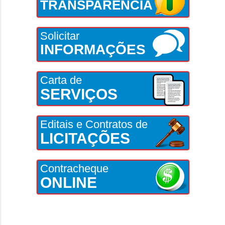
TRANSPARÊNCIA
Solicitar
INFORMAÇÕES
Carta de
SERVIÇOS
Editais e Contratos de
LICITAÇÕES
Contracheque
ONLINE