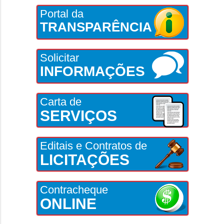
Portal da
TRANSPARÊNCIA
Solicitar
INFORMAÇÕES
Carta de
SERVIÇOS
Editais e Contratos de
LICITAÇÕES
Contracheque
ONLINE