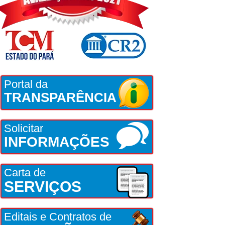
Portal da
TRANSPARÊNCIA
Solicitar
INFORMAÇÕES
Carta de
SERVIÇOS
Editais e Contratos de