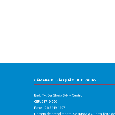
CÂMARA DE SÃO JOÃO DE PIRABAS
End.: Tv. Da Gloria S/N – Centro
CEP: 68719-000
Fone: (91) 3449-1197
Horário de atendimento: Segunda a Quarta-feira d