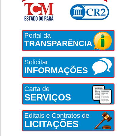
Portal da
TRANSPARÊNCIA
Solicitar
INFORMAÇÕES
Carta de
SERVIÇOS
Editais e Contratos de
LICITAÇÕES