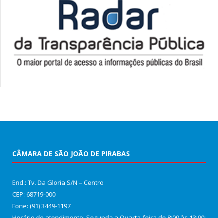
CÂMARA DE SÃO JOÃO DE PIRABAS
End.: Tv. Da Gloria S/N – Centro
CEP: 68719-000
Fone: (91) 3449-1197
Horário de atendimento: Segunda a Quarta-feira de 8:00 às 13:00;