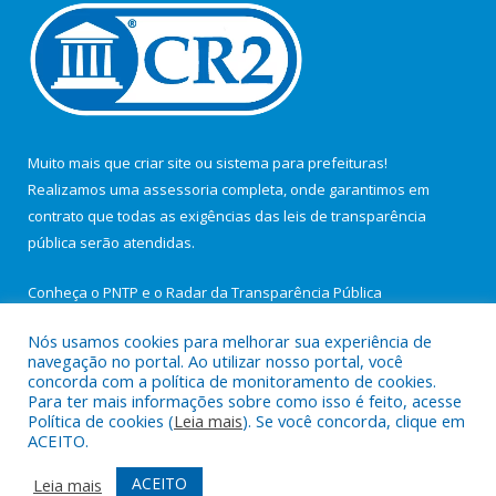
Muito mais que
criar site
ou
sistema para prefeituras
!
Realizamos uma
assessoria
completa, onde garantimos em
contrato que todas as exigências das
leis de transparência
pública
serão atendidas.
Conheça o
PNTP
e o
Radar da Transparência Pública
Nós usamos cookies para melhorar sua experiência de
navegação no portal. Ao utilizar nosso portal, você
concorda com a política de monitoramento de cookies.
Para ter mais informações sobre como isso é feito, acesse
Todos os direitos reservados a Câmara Municipal de São João de
Política de cookies (
Leia mais
). Se você concorda, clique em
Pirabas.
ACEITO.
Mapa do Site
Acessar Área Administrativa
ACEITO
Leia mais