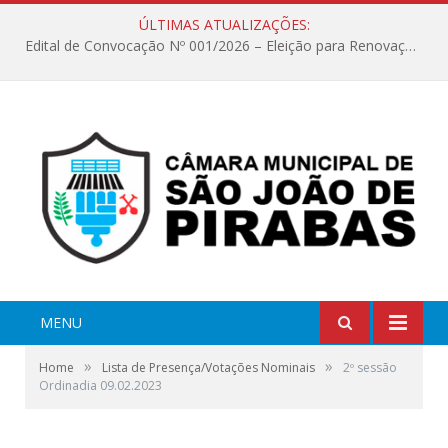
ÚLTIMAS ATUALIZAÇÕES:
Edital de Convocação Nº 001/2026 – Eleição para Renovação da Mesa Diretora – Biênio 2027/2028
MENU
»
»
Home
Lista de Presença/Votações Nominais
2º sessão
Ordinadia 09.02.2023